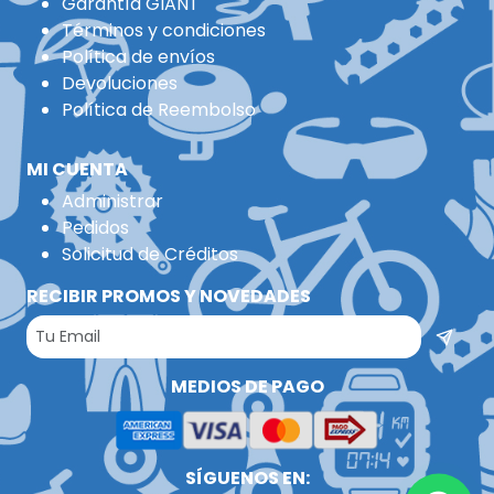
Garantía GIANT
Términos y condiciones
Política de envíos
Devoluciones
Política de Reembolso
MI CUENTA
Administrar
Pedidos
Solicitud de Créditos
RECIBIR PROMOS Y NOVEDADES
MEDIOS DE PAGO
SÍGUENOS EN: