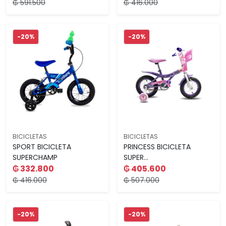
₲ 591.500
₲ 416.000
-20%
-20%
BICICLETAS
BICICLETAS
SPORT BICICLETA
PRINCESS BICICLETA
SUPERCHAMP
SUPER...
₲ 332.800
₲ 405.600
₲ 416.000
₲ 507.000
-20%
-20%