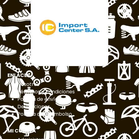
ENLACES
Nosotros
Términos y condiciones
Política de envíos
Devoluciones
Política de Reembolso
MI CUENTA