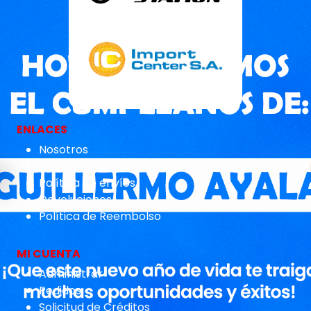
ENLACES
Nosotros
Términos y condiciones
Política de envíos
Devoluciones
Política de Reembolso
MI CUENTA
Administrar
Pedidos
Solicitud de Créditos