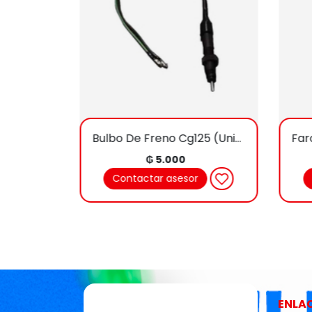
IVO
Bulbo De Freno Cg125 (Univers.) Et
₲ 5.000
Contactar asesor
ENLA