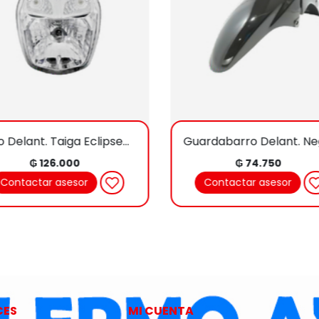
Faro Delant. Taiga EclipseKenton Gtx
₲ 126.000
₲ 74.750
Contactar asesor
Contactar asesor
CES
MI CUENTA