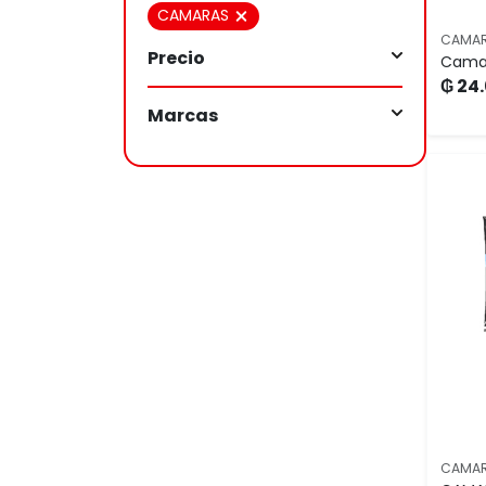
CAMARAS
CAMA
Precio
Camar
₲ 24
Marcas
CAMA